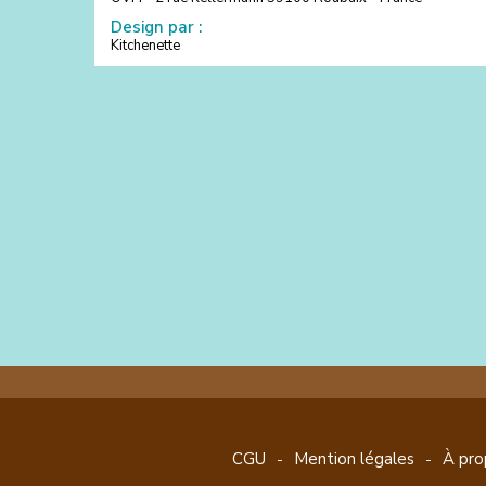
Design par :
Kitchenette
CGU
Mention légales
À pro