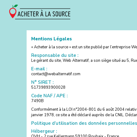
Mentions Légales
« Acheter à la source » est un site publié par l’entreprise W
Responsable du site :
Le gérant du site, Web Alternatif, a son siège situé au 5,
E-mail :
contact@webalternatif.com
N° SIRET :
51739893900028
Code NAF / APE :
7490B
Conformément à la LOI n°2004-801 du 6 août 2004 relative 
janvier 1978, ce site a été déclaré auprès de la CNIL. Déc
Politique d’utilisation des données personnelles 
Hébergeur :
OVH - 2 rue Kellermann 59100 Roubaix - France