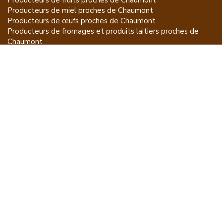
Producteurs de
fruits
proches de
Chaumont
Producteurs de
miel
proches de
Chaumont
Producteurs de
œufs
proches de
Chaumont
Producteurs de
fromages et produits laitiers
proches de
Chaumont
Producteurs de
vins et spiritueux
proches de
Chaumont
Producteurs de
plantes et produits du jardin
proches de
Chaumont
Producteurs de
poissons
proches de
Chaumont
Producteurs de
volailles et lapins
proches de
Chaumont
Producteurs de
bovins
proches de
Chaumont
Producteurs de
moutons, chèvres
proches de
Chaumont
Producteurs de
porcs
proches de
Chaumont
Producteurs de
gibiers
proches de
Chaumont
Producteurs de
autres
proches de
Chaumont
ET POUR CE QUI NE SE MANGE PAS...
CGU
Mention légales
À propos
FAQ
Contacter Acheter à la Source
Producteurs par régions
Producteurs par villes
Changer les préférences relatives à la collecte des données