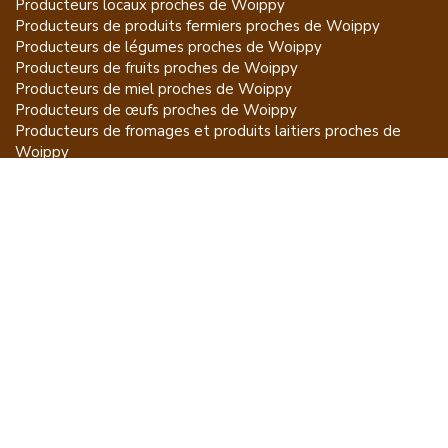
Producteurs locaux proches de
Woippy
Producteurs de
produits fermiers
proches de
Woippy
Producteurs de
légumes
proches de
Woippy
Producteurs de
fruits
proches de
Woippy
Producteurs de
miel
proches de
Woippy
Producteurs de
œufs
proches de
Woippy
Producteurs de
fromages et produits laitiers
proches de
Woippy
Producteurs de
vins et spiritueux
proches de
Woippy
Producteurs de
plantes et produits du jardin
proches de
Woippy
Producteurs de
poissons
proches de
Woippy
Producteurs de
volailles et lapins
proches de
Woippy
Producteurs de
bovins
proches de
Woippy
Producteurs de
moutons, chèvres
proches de
Woippy
Producteurs de
porcs
proches de
Woippy
Producteurs de
gibiers
proches de
Woippy
Producteurs de
autres
proches de
Woippy
ET POUR CE QUI NE SE MANGE PAS...
CGU
Mention légales
À propos
FAQ