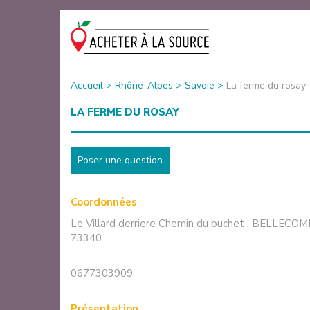
Accueil
>
Rhône-Alpes
>
Savoie
>
La ferme du rosay
LA FERME DU ROSAY
Poser une question
Coordonnées
Le Villard derriere Chemin du buchet
,
BELLECOM
73340
0677303909
Présentation