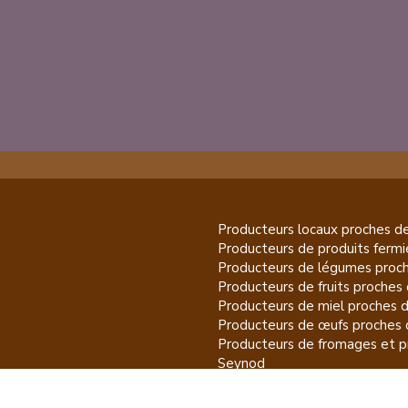
Producteurs locaux proches d
Producteurs de
produits fermi
Producteurs de
légumes
proch
Producteurs de
fruits
proches 
Producteurs de
miel
proches 
Producteurs de
œufs
proches 
Producteurs de
fromages et pr
Seynod
Producteurs de
vins et spiritu
Producteurs de
plantes et pro