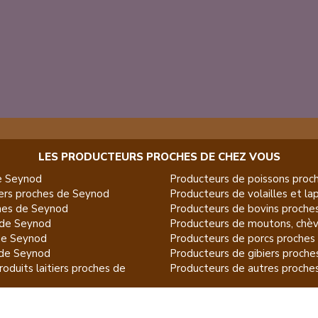
LES PRODUCTEURS PROCHES DE CHEZ VOUS
e
Seynod
Producteurs de
poissons
proch
ers
proches de
Seynod
Producteurs de
volailles et la
es de
Seynod
Producteurs de
bovins
proche
de
Seynod
Producteurs de
moutons, chèv
de
Seynod
Producteurs de
porcs
proches
de
Seynod
Producteurs de
gibiers
proche
oduits laitiers
proches de
Producteurs de
autres
proche
eux
proches de
Seynod
duits du jardin
proches de