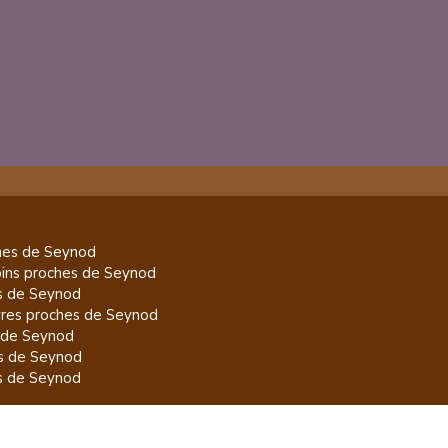
es de
Seynod
pins
proches de
Seynod
s de
Seynod
res
proches de
Seynod
 de
Seynod
s de
Seynod
s de
Seynod