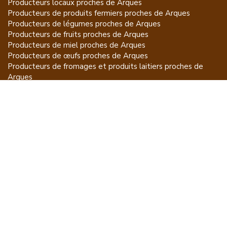
Producteurs locaux proches de
Arques
Producteurs de
produits fermiers
proches de
Arques
Producteurs de
légumes
proches de
Arques
Producteurs de
fruits
proches de
Arques
Producteurs de
miel
proches de
Arques
Producteurs de
œufs
proches de
Arques
Producteurs de
fromages et produits laitiers
proches de
Arques
Producteurs de
vins et spiritueux
proches de
Arques
Producteurs de
plantes et produits du jardin
proches de
Arques
Producteurs de
poissons
proches de
Arques
Producteurs de
volailles et lapins
proches de
Arques
Producteurs de
bovins
proches de
Arques
Producteurs de
moutons, chèvres
proches de
Arques
Producteurs de
porcs
proches de
Arques
Producteurs de
gibiers
proches de
Arques
Producteurs de
autres
proches de
Arques
ET POUR CE QUI NE SE MANGE PAS...
CGU
Mention légales
À propos
FAQ