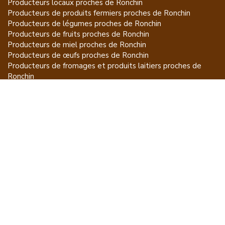
Producteurs locaux proches de
Ronchin
Producteurs de
produits fermiers
proches de
Ronchin
Producteurs de
légumes
proches de
Ronchin
Producteurs de
fruits
proches de
Ronchin
Producteurs de
miel
proches de
Ronchin
Producteurs de
œufs
proches de
Ronchin
Producteurs de
fromages et produits laitiers
proches de
Ronchin
Producteurs de
vins et spiritueux
proches de
Ronchin
Producteurs de
plantes et produits du jardin
proches de
Ronchin
Producteurs de
poissons
proches de
Ronchin
Producteurs de
volailles et lapins
proches de
Ronchin
Producteurs de
bovins
proches de
Ronchin
Producteurs de
moutons, chèvres
proches de
Ronchin
Producteurs de
porcs
proches de
Ronchin
Producteurs de
gibiers
proches de
Ronchin
Producteurs de
autres
proches de
Ronchin
ET POUR CE QUI NE SE MANGE PAS...
CGU
Mention légales
À propos
FAQ