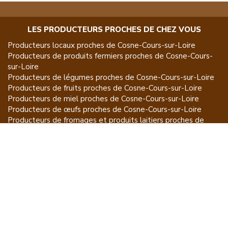
LES PRODUCTEURS PROCHES DE CHEZ VOUS
Producteurs locaux proches de
Cosne-Cours-sur-Loire
Producteurs de
produits fermiers
proches de
Cosne-Cours-
sur-Loire
Producteurs de
légumes
proches de
Cosne-Cours-sur-Loire
Producteurs de
fruits
proches de
Cosne-Cours-sur-Loire
Producteurs de
miel
proches de
Cosne-Cours-sur-Loire
Producteurs de
œufs
proches de
Cosne-Cours-sur-Loire
Producteurs de
fromages et produits laitiers
proches de
Cosne-Cours-sur-Loire
Producteurs de
vins et spiritueux
proches de
Cosne-Cours-
sur-Loire
Producteurs de
plantes et produits du jardin
proches de
Cosne-Cours-sur-Loire
Producteurs de
poissons
proches de
Cosne-Cours-sur-Loire
Producteurs de
volailles et lapins
proches de
Cosne-Cours-
sur-Loire
Producteurs de
bovins
proches de
Cosne-Cours-sur-Loire
Producteurs de
moutons, chèvres
proches de
Cosne-Cours-