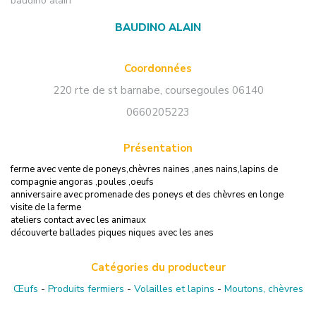
baudino alain
BAUDINO ALAIN
Coordonnées
220 rte de st barnabe
,
coursegoules
06140
0660205223
Présentation
ferme avec vente de poneys,chèvres naines ,anes nains,lapins de
compagnie angoras ,poules ,oeufs
anniversaire avec promenade des poneys et des chèvres en longe
visite de la ferme
ateliers contact avec les animaux
découverte ballades piques niques avec les anes
Catégories du producteur
Œufs
-
Produits fermiers
-
Volailles et lapins
-
Moutons, chèvres