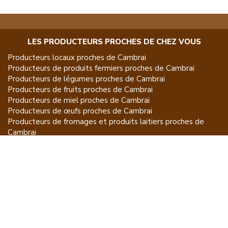
LES PRODUCTEURS PROCHES DE CHEZ VOUS
Producteurs locaux proches de
Cambrai
Producteurs de
produits fermiers
proches de
Cambrai
Producteurs de
légumes
proches de
Cambrai
Producteurs de
fruits
proches de
Cambrai
Producteurs de
miel
proches de
Cambrai
Producteurs de
œufs
proches de
Cambrai
Producteurs de
fromages et produits laitiers
proches de
Cambrai
Producteurs de
vins et spiritueux
proches de
Cambrai
Producteurs de
plantes et produits du jardin
proches de
Cambrai
Producteurs de
poissons
proches de
Cambrai
Producteurs de
volailles et lapins
proches de
Cambrai
Producteurs de
bovins
proches de
Cambrai
Producteurs de
moutons, chèvres
proches de
Cambrai
Producteurs de
porcs
proches de
Cambrai