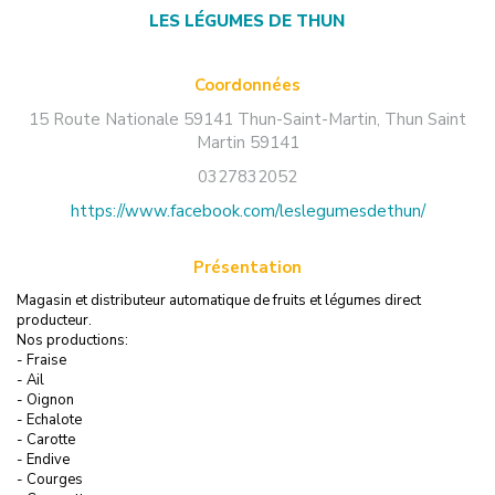
LES LÉGUMES DE THUN
Coordonnées
15 Route Nationale 59141 Thun-Saint-Martin
,
Thun Saint
Martin
59141
0327832052
https://www.facebook.com/leslegumesdethun/
Présentation
Magasin et distributeur automatique de fruits et légumes direct
producteur.
Nos productions:
- Fraise
- Ail
- Oignon
- Echalote
- Carotte
- Endive
- Courges