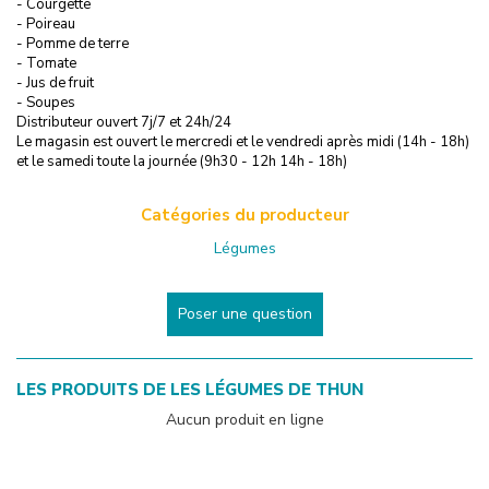
- Courgette
- Poireau
- Pomme de terre
- Tomate
- Jus de fruit
- Soupes
Distributeur ouvert 7j/7 et 24h/24
Le magasin est ouvert le mercredi et le vendredi après midi (14h - 18h)
et le samedi toute la journée (9h30 - 12h 14h - 18h)
Catégories du producteur
Légumes
Poser une question
LES PRODUITS DE
LES LÉGUMES DE THUN
Aucun produit en ligne