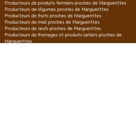
Producteurs de
produits fermiers
proches de
Marguerittes
Producteurs de
légumes
proches de
Marguerittes
Producteurs de
fruits
proches de
Marguerittes
Producteurs de
miel
proches de
Marguerittes
Producteurs de
œufs
proches de
Marguerittes
Producteurs de
fromages et produits laitiers
proches de
Marguerittes
Producteurs de
vins et spiritueux
proches de
Marguerittes
Producteurs de
plantes et produits du jardin
proches de
Marguerittes
Producteurs de
poissons
proches de
Marguerittes
Producteurs de
volailles et lapins
proches de
Marguerittes
Producteurs de
bovins
proches de
Marguerittes
Producteurs de
moutons, chèvres
proches de
Marguerittes
Producteurs de
porcs
proches de
Marguerittes
Producteurs de
gibiers
proches de
Marguerittes
Producteurs de
autres
proches de
Marguerittes
ET POUR CE QUI NE SE MANGE PAS...
CGU
Mention légales
À propos
FAQ
Contacter Acheter à la Source
Producteurs par régions