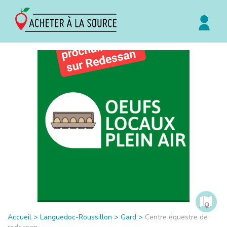
Accueil
>
Languedoc-Roussillon
>
Gard
>
Centre équestre de