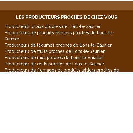
LES PRODUCTEURS PROCHES DE CHEZ VOUS
Producteurs locaux proches de
Lons-le-Saunier
Producteurs de
produits fermiers
proches de
Lons-le-
Saunier
Producteurs de
légumes
proches de
Lons-le-Saunier
Producteurs de
fruits
proches de
Lons-le-Saunier
Producteurs de
miel
proches de
Lons-le-Saunier
Producteurs de
œufs
proches de
Lons-le-Saunier
Producteurs de
fromages et produits laitiers
proches de
Lons-le-Saunier
Producteurs de
vins et spiritueux
proches de
Lons-le-
Saunier
Producteurs de
plantes et produits du jardin
proches de
Lons-le-Saunier
Producteurs de
poissons
proches de
Lons-le-Saunier
Producteurs de
volailles et lapins
proches de
Lons-le-
Saunier
Producteurs de
bovins
proches de
Lons-le-Saunier
Producteurs de
moutons, chèvres
proches de
Lons-le-