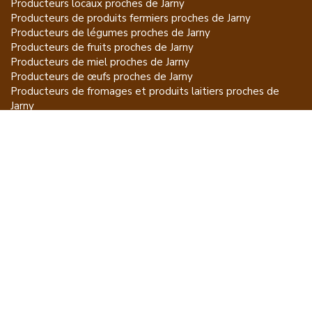
Producteurs locaux proches de
Jarny
Producteurs de
produits fermiers
proches de
Jarny
Producteurs de
légumes
proches de
Jarny
Producteurs de
fruits
proches de
Jarny
Producteurs de
miel
proches de
Jarny
Producteurs de
œufs
proches de
Jarny
Producteurs de
fromages et produits laitiers
proches de
Jarny
Producteurs de
vins et spiritueux
proches de
Jarny
Producteurs de
plantes et produits du jardin
proches de
Jarny
Producteurs de
poissons
proches de
Jarny
Producteurs de
volailles et lapins
proches de
Jarny
Producteurs de
bovins
proches de
Jarny
Producteurs de
moutons, chèvres
proches de
Jarny
Producteurs de
porcs
proches de
Jarny
Producteurs de
gibiers
proches de
Jarny
Producteurs de
autres
proches de
Jarny
ET POUR CE QUI NE SE MANGE PAS...
CGU
Mention légales
À propos
FAQ