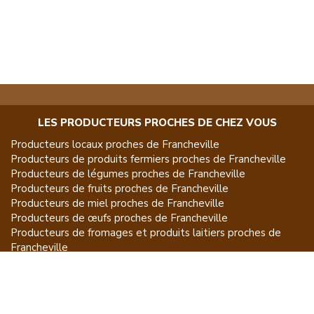
LES PRODUCTEURS PROCHES DE CHEZ VOUS
Producteurs locaux proches de
Francheville
Producteurs de
produits fermiers
proches de
Francheville
Producteurs de
légumes
proches de
Francheville
Producteurs de
fruits
proches de
Francheville
Producteurs de
miel
proches de
Francheville
Producteurs de
œufs
proches de
Francheville
Producteurs de
fromages et produits laitiers
proches de
Francheville
Producteurs de
vins et spiritueux
proches de
Francheville
Producteurs de
plantes et produits du jardin
proches de
Francheville
Producteurs de
poissons
proches de
Francheville