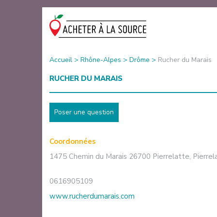
Accueil
>
Rhône-Alpes
>
Drôme
>
Rucher du Marais
RUCHER DU MARAIS
Poser une question
Coordonnées
1475 Chemin du Marais 26700 Pierrelatte
,
Pierrel
0616905109
www.rucherdumarais.com