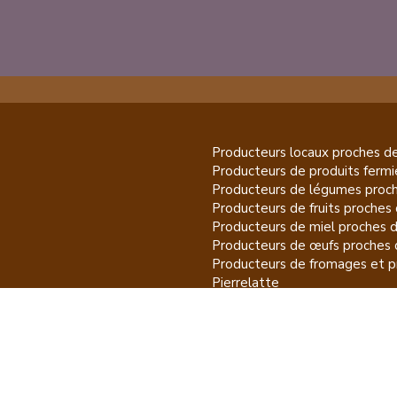
Producteurs locaux proches d
Producteurs de
produits fermi
Producteurs de
légumes
proch
Producteurs de
fruits
proches 
Producteurs de
miel
proches 
Producteurs de
œufs
proches 
Producteurs de
fromages et pr
Pierrelatte
Producteurs de
vins et spiritu
Producteurs de
plantes et pro
Pierrelatte