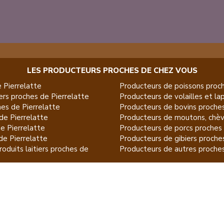
LES PRODUCTEURS PROCHES DE CHEZ VOUS
e
Pierrelatte
Producteurs de
poissons
proch
ers
proches de
Pierrelatte
Producteurs de
volailles et la
es de
Pierrelatte
Producteurs de
bovins
proche
de
Pierrelatte
Producteurs de
moutons, chèv
de
Pierrelatte
Producteurs de
porcs
proches
de
Pierrelatte
Producteurs de
gibiers
proche
oduits laitiers
proches de
Producteurs de
autres
proche
eux
proches de
Pierrelatte
duits du jardin
proches de
ET POUR CE QUI NE SE MANGE PAS...