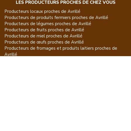
LES PRODUCTEURS PROCHES DE CHEZ VOUS
Producteurs locaux proches de
Avrillé
Producteurs de
produits fermiers
proches de
Avrillé
Producteurs de
légumes
proches de
Avrillé
Producteurs de
fruits
proches de
Avrillé
Producteurs de
miel
proches de
Avrillé
Producteurs de
œufs
proches de
Avrillé
Producteurs de
fromages et produits laitiers
proches de
Avrillé
Producteurs de
vins et spiritueux
proches de
Avrillé
Producteurs de
plantes et produits du jardin
proches de
Avrillé
Producteurs de
poissons
proches de
Avrillé
Producteurs de
volailles et lapins
proches de
Avrillé
Producteurs de
bovins
proches de
Avrillé
Producteurs de
moutons, chèvres
proches de
Avrillé
Producteurs de
porcs
proches de
Avrillé
Producteurs de
gibiers
proches de
Avrillé
Producteurs de
autres
proches de
Avrillé
ET POUR CE QUI NE SE MANGE PAS...