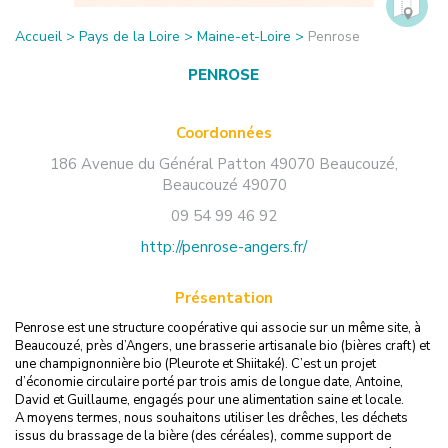
Accueil
>
Pays de la Loire
>
Maine-et-Loire
>
Penrose
PENROSE
Coordonnées
186 Avenue du Général Patton 49070 Beaucouzé
,
Beaucouzé
49070
09 54 99 46 92
http://penrose-angers.fr/
Présentation
Penrose est une structure coopérative qui associe sur un même site, à
Beaucouzé, près d’Angers, une brasserie artisanale bio (bières craft) et
une champignonnière bio (Pleurote et Shiitaké). C’est un projet
d’économie circulaire porté par trois amis de longue date, Antoine,
David et Guillaume, engagés pour une alimentation saine et locale.
A moyens termes, nous souhaitons utiliser les drêches, les déchets
issus du brassage de la bière (des céréales), comme support de