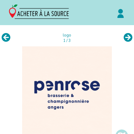
logo
1 / 3