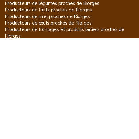
Producteurs de
légumes
proches de
Riorges
Producteurs de
fruits
proches de
Riorges
Producteurs de
miel
proches de
Riorges
Producteurs de
œufs
proches de
Riorges
Producteurs de
fromages et produits laitiers
proches de
Riorges
Producteurs de
vins et spiritueux
proches de
Riorges
Producteurs de
plantes et produits du jardin
proches de
Riorges
Producteurs de
poissons
proches de
Riorges
Producteurs de
volailles et lapins
proches de
Riorges
Producteurs de
bovins
proches de
Riorges
Producteurs de
moutons, chèvres
proches de
Riorges
Producteurs de
porcs
proches de
Riorges
Producteurs de
gibiers
proches de
Riorges
Producteurs de
autres
proches de
Riorges
ET POUR CE QUI NE SE MANGE PAS...
CGU
Mention légales
À propos
FAQ
Contacter Acheter à la Source
Producteurs par régions
Producteurs par villes