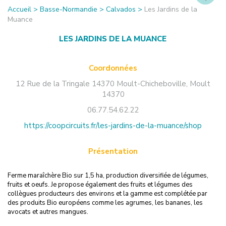
Accueil
>
Basse-Normandie
>
Calvados
>
Les Jardins de la
Muance
LES JARDINS DE LA MUANCE
Coordonnées
12 Rue de la Tringale 14370 Moult-Chicheboville
,
Moult
14370
06.77.54.62.22
https://coopcircuits.fr/les-jardins-de-la-muance/shop
Présentation
Ferme maraîchère Bio sur 1,5 ha, production diversifiée de légumes,
fruits et oeufs. Je propose également des fruits et légumes des
collègues producteurs des environs et la gamme est complétée par
des produits Bio européens comme les agrumes, les bananes, les
avocats et autres mangues.