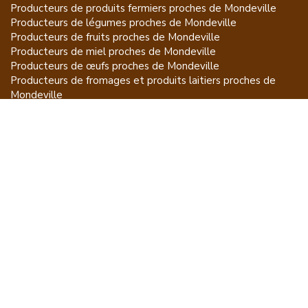
Producteurs de
produits fermiers
proches de
Mondeville
Producteurs de
légumes
proches de
Mondeville
Producteurs de
fruits
proches de
Mondeville
Producteurs de
miel
proches de
Mondeville
Producteurs de
œufs
proches de
Mondeville
Producteurs de
fromages et produits laitiers
proches de
Mondeville
Producteurs de
vins et spiritueux
proches de
Mondeville
Producteurs de
plantes et produits du jardin
proches de
Mondeville
Producteurs de
poissons
proches de
Mondeville
Producteurs de
volailles et lapins
proches de
Mondeville
Producteurs de
bovins
proches de
Mondeville
Producteurs de
moutons, chèvres
proches de
Mondeville
Producteurs de
porcs
proches de
Mondeville
Producteurs de
gibiers
proches de
Mondeville
Producteurs de
autres
proches de
Mondeville
ET POUR CE QUI NE SE MANGE PAS...
CGU
Mention légales
À propos
FAQ
Contacter Acheter à la Source
Producteurs par régions