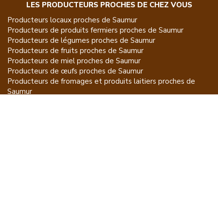
LES PRODUCTEURS PROCHES DE CHEZ VOUS
Producteurs locaux proches de
Saumur
Producteurs de
produits fermiers
proches de
Saumur
Producteurs de
légumes
proches de
Saumur
Producteurs de
fruits
proches de
Saumur
Producteurs de
miel
proches de
Saumur
Producteurs de
œufs
proches de
Saumur
Producteurs de
fromages et produits laitiers
proches de
Saumur
Producteurs de
vins et spiritueux
proches de
Saumur
Producteurs de
plantes et produits du jardin
proches de
Saumur
Producteurs de
poissons
proches de
Saumur
Producteurs de
volailles et lapins
proches de
Saumur
Producteurs de
bovins
proches de
Saumur
Producteurs de
moutons, chèvres
proches de
Saumur
Producteurs de
porcs
proches de
Saumur
Producteurs de
gibiers
proches de
Saumur
Producteurs de
autres
proches de
Saumur
ET POUR CE QUI NE SE MANGE PAS...