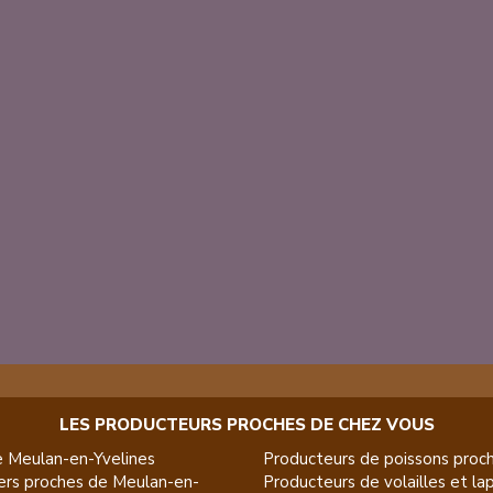
LES PRODUCTEURS PROCHES DE CHEZ VOUS
e
Meulan-en-Yvelines
Producteurs de
poissons
proch
ers
proches de
Meulan-en-
Producteurs de
volailles et la