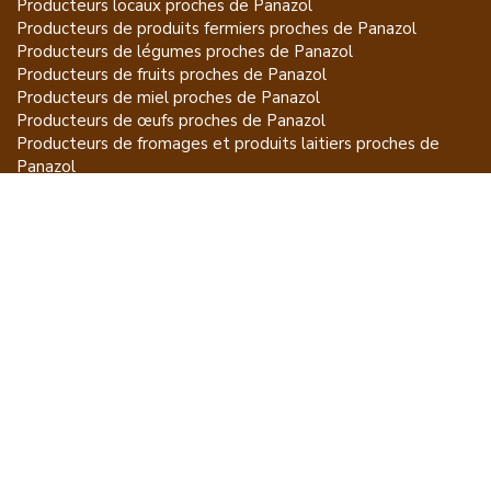
Producteurs locaux proches de
Panazol
Producteurs de
produits fermiers
proches de
Panazol
Producteurs de
légumes
proches de
Panazol
Producteurs de
fruits
proches de
Panazol
Producteurs de
miel
proches de
Panazol
Producteurs de
œufs
proches de
Panazol
Producteurs de
fromages et produits laitiers
proches de
Panazol
Producteurs de
vins et spiritueux
proches de
Panazol
Producteurs de
plantes et produits du jardin
proches de
Panazol
Producteurs de
poissons
proches de
Panazol
Producteurs de
volailles et lapins
proches de
Panazol
Producteurs de
bovins
proches de
Panazol
Producteurs de
moutons, chèvres
proches de
Panazol
Producteurs de
porcs
proches de
Panazol
Producteurs de
gibiers
proches de
Panazol
Producteurs de
autres
proches de
Panazol
ET POUR CE QUI NE SE MANGE PAS...
CGU
Mention légales
À propos
FAQ