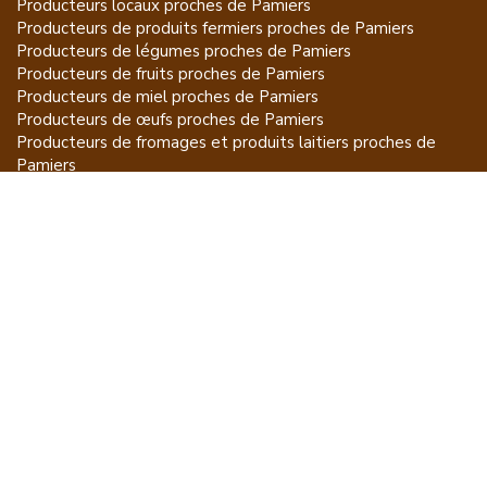
Producteurs locaux proches de
Pamiers
Producteurs de
produits fermiers
proches de
Pamiers
Producteurs de
légumes
proches de
Pamiers
Producteurs de
fruits
proches de
Pamiers
Producteurs de
miel
proches de
Pamiers
Producteurs de
œufs
proches de
Pamiers
Producteurs de
fromages et produits laitiers
proches de
Pamiers
Producteurs de
vins et spiritueux
proches de
Pamiers
Producteurs de
plantes et produits du jardin
proches de
Pamiers
Producteurs de
poissons
proches de
Pamiers
Producteurs de
volailles et lapins
proches de
Pamiers
Producteurs de
bovins
proches de
Pamiers
Producteurs de
moutons, chèvres
proches de
Pamiers
Producteurs de
porcs
proches de
Pamiers
Producteurs de
gibiers
proches de
Pamiers
Producteurs de
autres
proches de
Pamiers
ET POUR CE QUI NE SE MANGE PAS...
CGU
Mention légales
À propos
FAQ