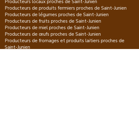
Producteurs locaux proches de
Saint-Junien
Producteurs de
produits fermiers
proches de
Saint-Junien
Producteurs de
légumes
proches de
Saint-Junien
Producteurs de
fruits
proches de
Saint-Junien
Producteurs de
miel
proches de
Saint-Junien
Producteurs de
œufs
proches de
Saint-Junien
Producteurs de
fromages et produits laitiers
proches de
Saint-Junien
Producteurs de
vins et spiritueux
proches de
Saint-Junien
Producteurs de
plantes et produits du jardin
proches de
Saint-Junien
Producteurs de
poissons
proches de
Saint-Junien
Producteurs de
volailles et lapins
proches de
Saint-Junien
Producteurs de
bovins
proches de
Saint-Junien
Producteurs de
moutons, chèvres
proches de
Saint-Junien
Producteurs de
porcs
proches de
Saint-Junien
Producteurs de
gibiers
proches de
Saint-Junien
Producteurs de
autres
proches de
Saint-Junien
ET POUR CE QUI NE SE MANGE PAS...
CGU
Mention légales
À propos
FAQ