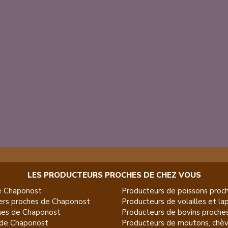
LES PRODUCTEURS PROCHES DE CHEZ VOUS
e
Chaponost
Producteurs de
poissons
proch
ers
proches de
Chaponost
Producteurs de
volailles et la
es de
Chaponost
Producteurs de
bovins
proche
de
Chaponost
Producteurs de
moutons, chèv