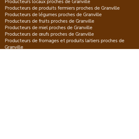
Producteurs locaux proches de
Granville
Producteurs de
produits fermiers
proches de
Granville
Producteurs de
légumes
proches de
Granville
Producteurs de
fruits
proches de
Granville
Producteurs de
miel
proches de
Granville
Producteurs de
œufs
proches de
Granville
Producteurs de
fromages et produits laitiers
proches de
Granville
Producteurs de
vins et spiritueux
proches de
Granville
Producteurs de
plantes et produits du jardin
proches de
Granville
Producteurs de
poissons
proches de
Granville
Producteurs de
volailles et lapins
proches de
Granville
Producteurs de
bovins
proches de
Granville
Producteurs de
moutons, chèvres
proches de
Granville
Producteurs de
porcs
proches de
Granville
Producteurs de
gibiers
proches de
Granville
Producteurs de
autres
proches de
Granville
ET POUR CE QUI NE SE MANGE PAS...
CGU
Mention légales
À propos
FAQ