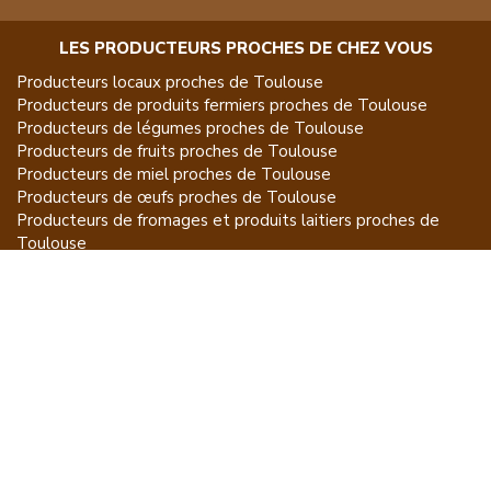
LES PRODUCTEURS PROCHES DE CHEZ VOUS
Producteurs locaux proches de
Toulouse
Producteurs de
produits fermiers
proches de
Toulouse
Producteurs de
légumes
proches de
Toulouse
Producteurs de
fruits
proches de
Toulouse
Producteurs de
miel
proches de
Toulouse
Producteurs de
œufs
proches de
Toulouse
Producteurs de
fromages et produits laitiers
proches de
Toulouse
Producteurs de
vins et spiritueux
proches de
Toulouse
Producteurs de
plantes et produits du jardin
proches de
Toulouse
Producteurs de
poissons
proches de
Toulouse
Producteurs de
volailles et lapins
proches de
Toulouse
Producteurs de
bovins
proches de
Toulouse
Producteurs de
moutons, chèvres
proches de
Toulouse
Producteurs de
porcs
proches de
Toulouse
Producteurs de
gibiers
proches de
Toulouse
Producteurs de
autres
proches de
Toulouse