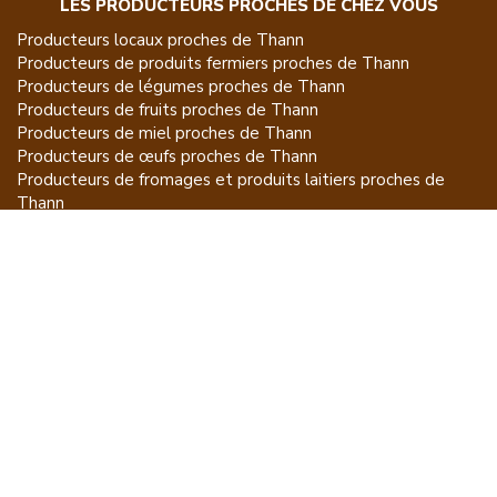
LES PRODUCTEURS PROCHES DE CHEZ VOUS
Producteurs locaux proches de
Thann
Producteurs de
produits fermiers
proches de
Thann
Producteurs de
légumes
proches de
Thann
Producteurs de
fruits
proches de
Thann
Producteurs de
miel
proches de
Thann
Producteurs de
œufs
proches de
Thann
Producteurs de
fromages et produits laitiers
proches de
Thann
Producteurs de
vins et spiritueux
proches de
Thann
Producteurs de
plantes et produits du jardin
proches de
Thann
Producteurs de
poissons
proches de
Thann
Producteurs de
volailles et lapins
proches de
Thann
Producteurs de
bovins
proches de
Thann
Producteurs de
moutons, chèvres
proches de
Thann
Producteurs de
porcs
proches de
Thann
Producteurs de
gibiers
proches de
Thann
Producteurs de
autres
proches de
Thann
ET POUR CE QUI NE SE MANGE PAS...