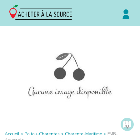
Accueil
>
Poitou-Charentes
>
Charente-Maritime
>
FMB-