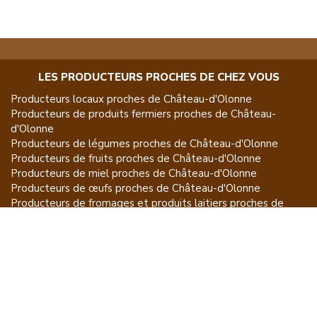
LES PRODUCTEURS PROCHES DE CHEZ VOUS
Producteurs locaux proches de
Château-d'Olonne
Producteurs de
produits fermiers
proches de
Château-
d'Olonne
Producteurs de
légumes
proches de
Château-d'Olonne
Producteurs de
fruits
proches de
Château-d'Olonne
Producteurs de
miel
proches de
Château-d'Olonne
Producteurs de
œufs
proches de
Château-d'Olonne
Producteurs de
fromages et produits laitiers
proches de
Château-d'Olonne
Producteurs de
vins et spiritueux
proches de
Château-
d'Olonne
Producteurs de
plantes et produits du jardin
proches de
Château-d'Olonne
Producteurs de
poissons
proches de
Château-d'Olonne
Producteurs de
volailles et lapins
proches de
Château-