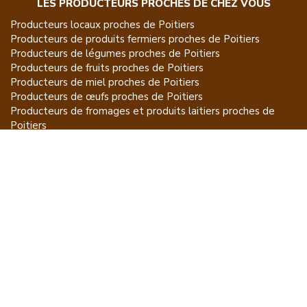
LES PRODUCTEURS PROCHES DE CHEZ VOUS
Producteurs locaux proches de
Poitiers
Producteurs de
produits fermiers
proches de
Poitiers
Producteurs de
légumes
proches de
Poitiers
Producteurs de
fruits
proches de
Poitiers
Producteurs de
miel
proches de
Poitiers
Producteurs de
œufs
proches de
Poitiers
Producteurs de
fromages et produits laitiers
proches de
Poitiers
Producteurs de
vins et spiritueux
proches de
Poitiers
Producteurs de
plantes et produits du jardin
proches de
Poitiers
Producteurs de
poissons
proches de
Poitiers
Producteurs de
volailles et lapins
proches de
Poitiers
Producteurs de
bovins
proches de
Poitiers
Producteurs de
moutons, chèvres
proches de
Poitiers
Producteurs de
porcs
proches de
Poitiers
Producteurs de
gibiers
proches de
Poitiers
Producteurs de
autres
proches de
Poitiers
ET POUR CE QUI NE SE MANGE PAS...