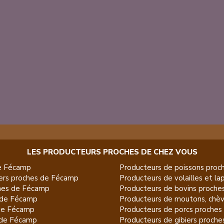
LES PRODUCTEURS PROCHES DE CHEZ VOUS
e
Fécamp
Producteurs de
poissons
proch
ers
proches de
Fécamp
Producteurs de
volailles et la
es de
Fécamp
Producteurs de
bovins
proche
de
Fécamp
Producteurs de
moutons, chèv
de
Fécamp
Producteurs de
porcs
proches
de
Fécamp
Producteurs de
gibiers
proche