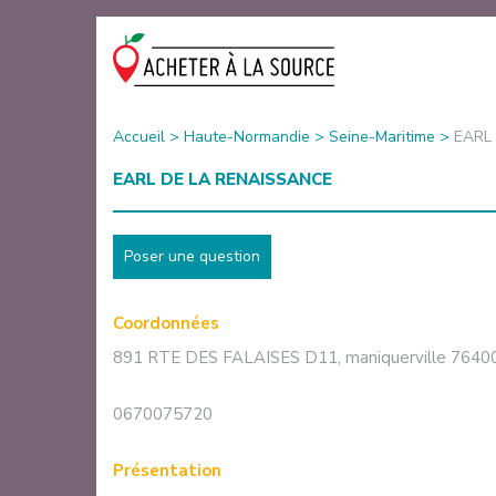
Accueil
>
Haute-Normandie
>
Seine-Maritime
>
EARL
EARL DE LA RENAISSANCE
Poser une question
Coordonnées
891 RTE DES FALAISES D11
,
maniquerville
7640
0670075720
Présentation