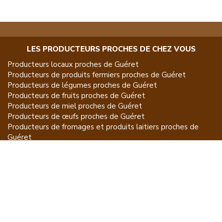
LES PRODUCTEURS PROCHES DE CHEZ VOUS
Producteurs locaux proches de
Guéret
Producteurs de
produits fermiers
proches de
Guéret
Producteurs de
légumes
proches de
Guéret
Producteurs de
fruits
proches de
Guéret
Producteurs de
miel
proches de
Guéret
Producteurs de
œufs
proches de
Guéret
Producteurs de
fromages et produits laitiers
proches de
Guéret
Producteurs de
vins et spiritueux
proches de
Guéret
Producteurs de
plantes et produits du jardin
proches de
Guéret
Producteurs de
poissons
proches de
Guéret
Producteurs de
volailles et lapins
proches de
Guéret
Producteurs de
bovins
proches de
Guéret
Producteurs de
moutons, chèvres
proches de
Guéret
Producteurs de
porcs
proches de
Guéret