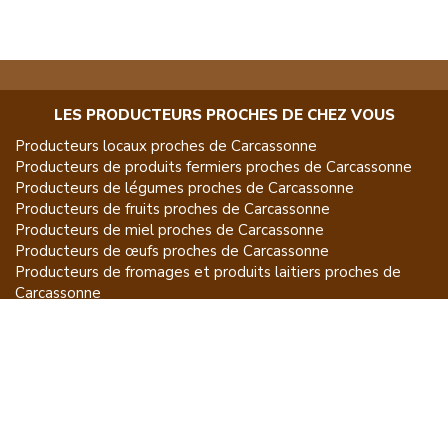
LES PRODUCTEURS PROCHES DE CHEZ VOUS
Producteurs locaux proches de
Carcassonne
Producteurs de
produits fermiers
proches de
Carcassonne
Producteurs de
légumes
proches de
Carcassonne
Producteurs de
fruits
proches de
Carcassonne
Producteurs de
miel
proches de
Carcassonne
Producteurs de
œufs
proches de
Carcassonne
Producteurs de
fromages et produits laitiers
proches de
Carcassonne
Producteurs de
vins et spiritueux
proches de
Carcassonne
Producteurs de
plantes et produits du jardin
proches de
Carcassonne
Producteurs de
poissons
proches de
Carcassonne
Producteurs de
volailles et lapins
proches de
Carcassonne
Producteurs de
bovins
proches de
Carcassonne
Producteurs de
moutons, chèvres
proches de
Carcassonne