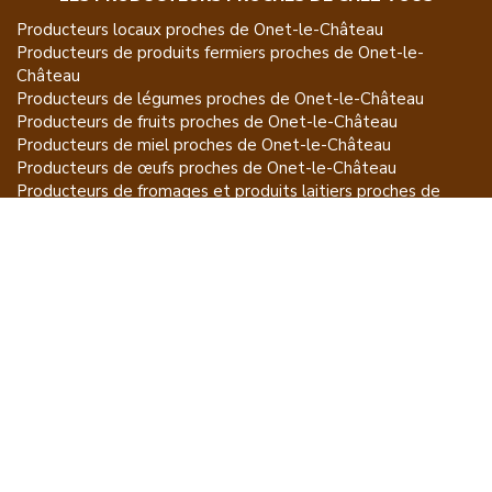
Producteurs locaux proches de
Onet-le-Château
Producteurs de
produits fermiers
proches de
Onet-le-
Château
Producteurs de
légumes
proches de
Onet-le-Château
Producteurs de
fruits
proches de
Onet-le-Château
Producteurs de
miel
proches de
Onet-le-Château
Producteurs de
œufs
proches de
Onet-le-Château
Producteurs de
fromages et produits laitiers
proches de
Onet-le-Château
Producteurs de
vins et spiritueux
proches de
Onet-le-
Château
Producteurs de
plantes et produits du jardin
proches de
Onet-le-Château
Producteurs de
poissons
proches de
Onet-le-Château
Producteurs de
volailles et lapins
proches de
Onet-le-
Château
Producteurs de
bovins
proches de
Onet-le-Château
Producteurs de
moutons, chèvres
proches de
Onet-le-
Château
Producteurs de
porcs
proches de
Onet-le-Château
Producteurs de
gibiers
proches de
Onet-le-Château