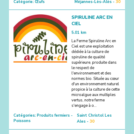
Catégorie:
Œufs
Méjannes-Lès-Alès -
30
SPIRULINE ARC EN
CIEL
5.01
km
La Ferme Spiruline Arc en
Ciel est une exploitation
dédiée à la culture de
spiruline de qualité
supérieure, produite dans
le respect de
l'environnement et des
normes bio. Située au cœur
d'un environnement naturel
propice à la culture de cette
microalgue aux multiples
vertus, notre ferme
s'engage à o...
Catégories:
Produits fermiers -
Saint Christol Les
Poissons
Ales -
30