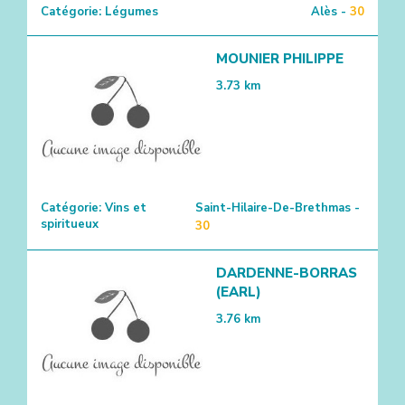
Catégorie:
Légumes
Alès -
30
MOUNIER PHILIPPE
3.73
km
Catégorie:
Vins et
Saint-Hilaire-De-Brethmas -
spiritueux
30
DARDENNE-BORRAS
(EARL)
3.76
km