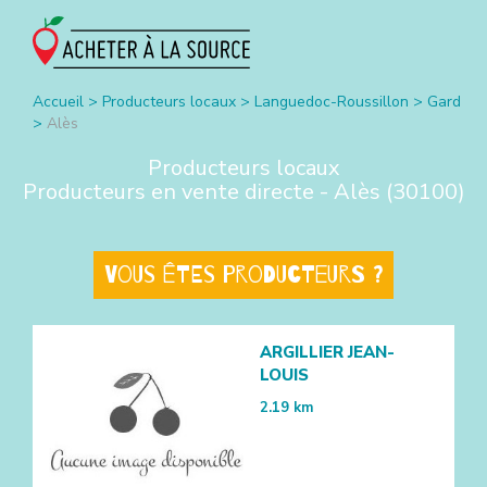
Accueil
>
Producteurs locaux
>
Languedoc-Roussillon
>
Gard
>
Alès
Producteurs locaux
Producteurs en vente directe -
Alès
(
30100
)
Vous êtes producteurs ?
ARGILLIER JEAN-
LOUIS
2.19
km