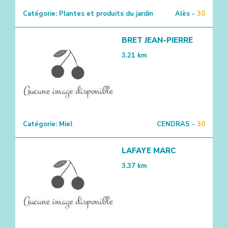
Catégorie:
Plantes et produits du jardin
Alès -
30
BRET JEAN-PIERRE
3.21
km
Catégorie:
Miel
CENDRAS -
30
LAFAYE MARC
3.37
km