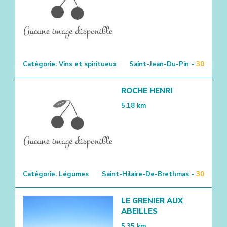
Catégorie:
Vins et spiritueux
Saint-Jean-Du-Pin -
30
ROCHE HENRI
5.18
km
Catégorie:
Légumes
Saint-Hilaire-De-Brethmas -
30
LE GRENIER AUX
ABEILLES
5.35
km