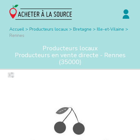
Accueil
>
Producteurs locaux
>
Bretagne
>
Ille-et-Vilaine
>
Rennes
Producteurs locaux
Producteurs en vente directe -
Rennes
(
35000
)