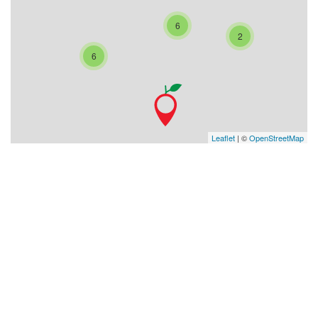
6
2
6
Leaflet
| ©
OpenStreetMap