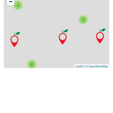
−
2
2
6
Leaflet
| ©
OpenStreetMap