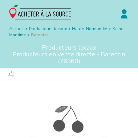
Accueil
>
Producteurs locaux
>
Haute-Normandie
>
Seine-
Maritime
>
Barentin
Producteurs locaux
Producteurs en vente directe -
Barentin
(
76360
)