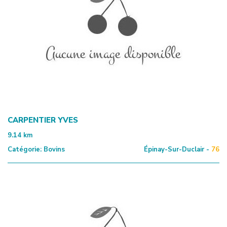
CARPENTIER YVES
9.14
km
Catégorie:
Bovins
Épinay-Sur-Duclair -
76