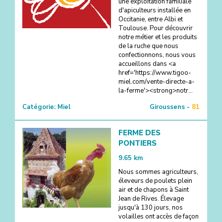
une exploitation familiale
d'apiculteurs installée en
Occitanie, entre Albi et
Toulouse. Pour découvrir
notre métier et les produits
de la ruche que nous
confectionnons, nous vous
accueillons dans <a
href='https://www.tigoo-
miel.com/vente-directe-a-
la-ferme'><strong>notr...
Catégorie:
Miel
Giroussens -
81
FERME DES
PONTIERS
9.65
km
Nous sommes agriculteurs,
éleveurs de poulets plein
air et de chapons à Saint
Jean de Rives. Élevage
jusqu'à 130 jours, nos
volailles ont accès de façon