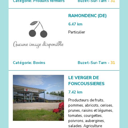
Catégorie:
Produits fermiers
Buzet-Sur-Tarn -
31
RAMONDENC (DE)
6.47
km
Particulier
Catégorie:
Bovins
Buzet-Sur-Tarn -
31
LE VERGER DE
FONCOUSSIERES
7.42
km
Producteurs de fruits,
pommes, abricots, cerises,
prunes, raisins et légumes,
tomates, courgettes,
poivrons, aubergines,
salades. Agriculture