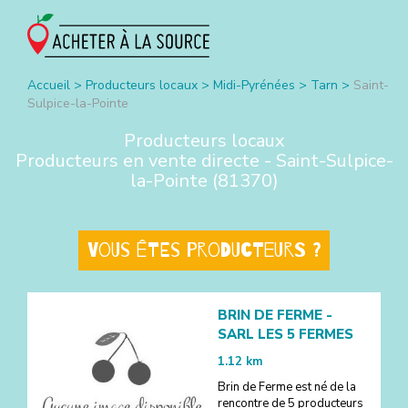
Accueil
>
Producteurs locaux
>
Midi-Pyrénées
>
Tarn
>
Saint-
Sulpice-la-Pointe
Producteurs locaux
Producteurs en vente directe -
Saint-Sulpice-
la-Pointe
(
81370
)
Vous êtes producteurs ?
BRIN DE FERME -
SARL LES 5 FERMES
1.12
km
Brin de Ferme est né de la
rencontre de 5 producteurs