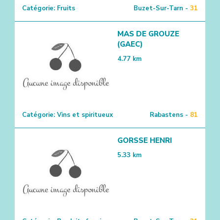
Catégorie:
Fruits
Buzet-Sur-Tarn -
31
MAS DE GROUZE
(GAEC)
4.77
km
Catégorie:
Vins et spiritueux
Rabastens -
81
GORSSE HENRI
5.33
km