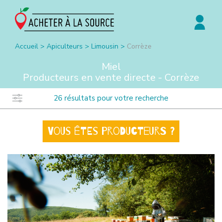
Accueil
>
Apiculteurs
>
Limousin
>
Corrèze
Miel
Producteurs en vente directe -
Corrèze
26
résultats pour votre recherche
Vous êtes producteurs ?