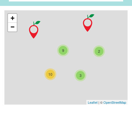
+
−
9
2
10
3
Leaflet
| ©
OpenStreetMap