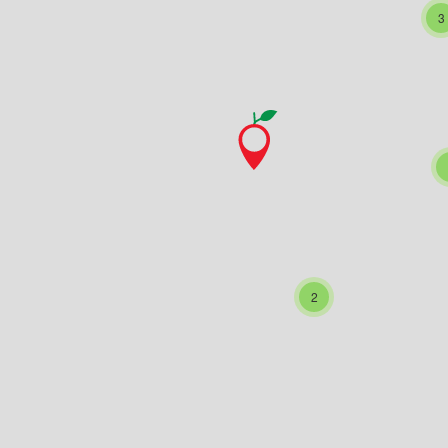
3
2
IEM