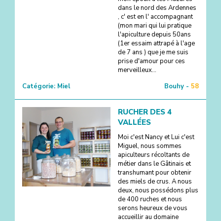
dans le nord des Ardennes
, c' est en l' accompagnant
(mon mari qui lui pratique
l'apiculture depuis 50ans
(1er essaim attrapé à l'age
de 7 ans ) que je me suis
prise d'amour pour ces
merveilleux...
Catégorie:
Miel
Bouhy -
58
RUCHER DES 4
VALLÉES
Moi c'est Nancy et Lui c'est
Miguel, nous sommes
apiculteurs récoltants de
métier dans le Gâtinais et
transhumant pour obtenir
des miels de crus. A nous
deux, nous possédons plus
de 400 ruches et nous
serons heureux de vous
accueillir au domaine