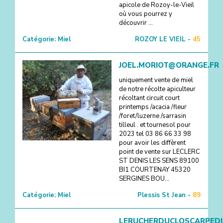
apicole de Rozoy-le-Vieil
où vous pourrez y
découvrir ...
Catégorie:
Miel
ROZOY LE VIEIL -
45
JOEL.MORIOT@ORANGE.FR
uniquement vente de miel
de notre récolte apiculteur
récoltant circuit court
printemps /acacia /fleur
/foret/luzerne /sarrasin
tilleul . et tournesol pour
2023 tel 03 86 66 33 98
pour avoir les diffèrent
point de vente sur LECLERC
ST DENIS LES SENS 89100
BI1 COURTENAY 45320
SERGINES BOU...
Catégorie:
Miel
Plessis St Jean -
89
LERUCHERDUCLOSCARPED