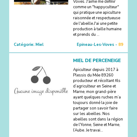
Voves. J'aime me définir
comme un "happyculteur"
qui pratique une apiculture
raisonnée et respectueuse
de l'abeille. ​J'ai une petite
production à taille humaine
et prends du ...
Catégorie:
Miel
Epineau-Les-Voves -
89
MIEL DE PERCENEIGE
Apiculteur depuis 2017 à
Plessis du Mée 89260
producteur et récoltant fils
d’agriculteur en Seine et
Marne, mon grand-père
ayant quelques ruches m’a
toujours donné la joie de
partager son savoir faire
sur les abeilles. Nos
abeilles sont dans la région
de l’Yonne, Seine et Marne,
l’Aube. Je travai...