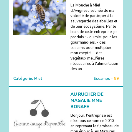
La Mouche à Miel
d’Avigneau est née de ma
volonté de participer à la
sauvegarde des abeilles et
de leur écosystème. Par le
biais de cette entreprise, je
produis : - du miel pour les
gourmand(e)s, - des
essaims pour multiplier
mon cheptel, - des
végétaux mellifères
nécessaires à l'alimentation
des an...
Catégorie:
Miel
Escamps -
89
AU RUCHER DE
MAGALIE MME
BONAFE
Bonjour, l'entreprise est
née sous ce nom en 2013
en reprenant le flambeau de
mon époux à les Mazures