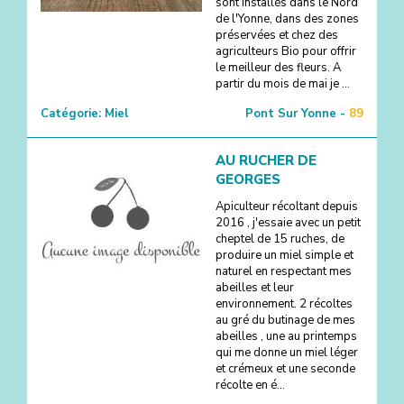
sont installés dans le Nord
de l'Yonne, dans des zones
préservées et chez des
agriculteurs Bio pour offrir
le meilleur des fleurs. A
partir du mois de mai je ...
Catégorie:
Miel
Pont Sur Yonne -
89
AU RUCHER DE
GEORGES
Apiculteur récoltant depuis
2016 , j'essaie avec un petit
cheptel de 15 ruches, de
produire un miel simple et
naturel en respectant mes
abeilles et leur
environnement. 2 récoltes
au gré du butinage de mes
abeilles , une au printemps
qui me donne un miel léger
et crémeux et une seconde
récolte en é...