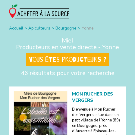
Accueil
>
Apiculteurs
>
Bourgogne
>
Yonne
Miel
Producteurs en vente directe -
Yonne
Vous êtes producteurs ?
46 résultats pour votre recherche
MON RUCHER DES
VERGERS
Bienvenue à Mon Rucher
des Vergers, situé dans un
petit village de l'Yonne (89)
en Bourgogne, près
d'Auxerre à Epineau-les-