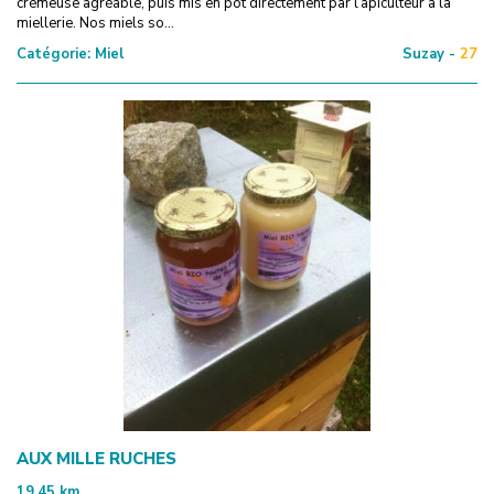
crémeuse agréable, puis mis en pot directement par l’apiculteur à la
miellerie. Nos miels so...
Catégorie:
Miel
Suzay -
27
AUX MILLE RUCHES
19.45
km