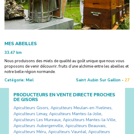
MES ABEILLES
33.47
km
Nous produisons des miels de qualité au goût unique que nous vous
proposons de venir découvrir, fruits d’une alchimie entre les abeilles et
notre belle région normande.
Catégorie:
Miel
Saint Aubin Sur Gaillon -
27
PRODUCTEURS EN VENTE DIRECTE PROCHES
DE
GISORS
Apiculteurs
Gisors
,
Apiculteurs
Meulan-en-Yvelines
,
Apiculteurs
Limay
,
Apiculteurs
Mantes-la-Jolie
,
Apiculteurs
Les Mureaux
,
Apiculteurs
Mantes-la-Ville
,
Apiculteurs
Aubergenville
,
Apiculteurs
Beauvais
,
Apiculteurs
Méru
,
Apiculteurs
Vauréal
,
Apiculteurs