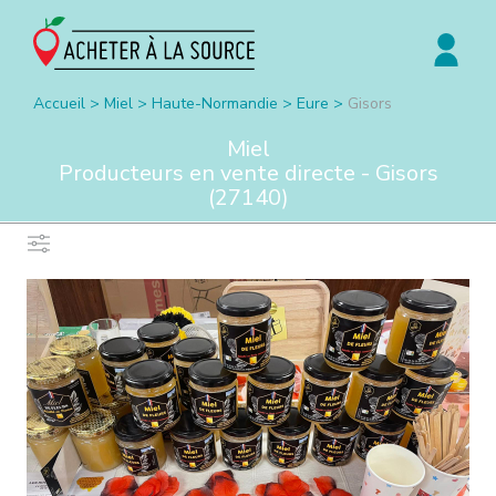
Accueil
>
Miel
>
Haute-Normandie
>
Eure
>
Gisors
Miel
Producteurs en vente directe -
Gisors
(
27140
)