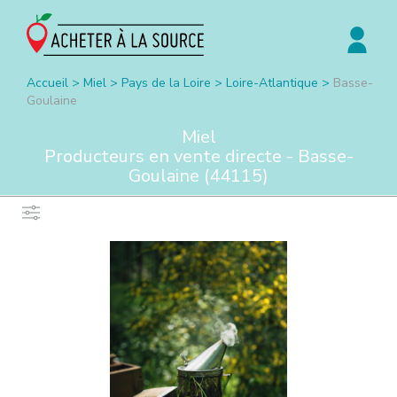
Accueil
>
Miel
>
Pays de la Loire
>
Loire-Atlantique
>
Basse-
Goulaine
Miel
Producteurs en vente directe -
Basse-
Goulaine
(
44115
)