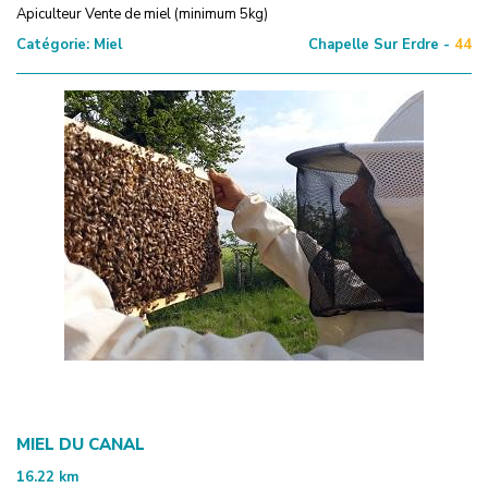
Apiculteur Vente de miel (minimum 5kg)
Catégorie:
Miel
Chapelle Sur Erdre -
44
MIEL DU CANAL
16.22
km