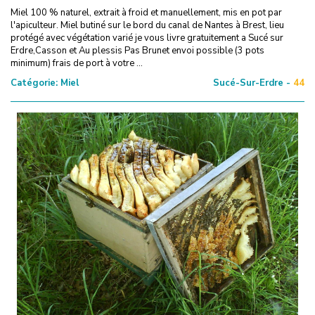
Miel 100 % naturel, extrait à froid et manuellement, mis en pot par
l'apiculteur. Miel butiné sur le bord du canal de Nantes à Brest, lieu
protégé avec végétation varié je vous livre gratuitement a Sucé sur
Erdre,Casson et Au plessis Pas Brunet envoi possible (3 pots
minimum) frais de port à votre ...
Catégorie:
Miel
Sucé-Sur-Erdre -
44