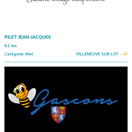
PILET JEAN-JACQUES
6.1
km
Catégorie:
Miel
VILLENEUVE SUR LOT -
47