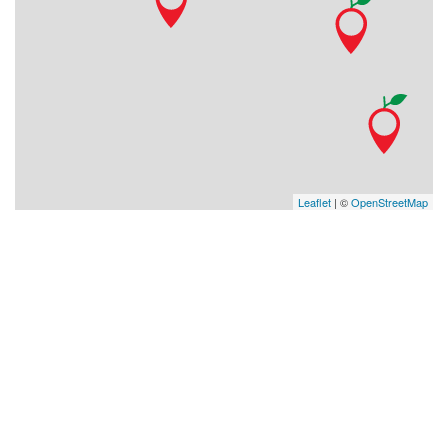
Leaflet
| ©
OpenStreetMap