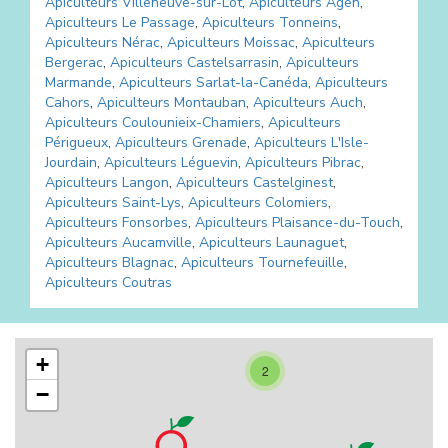
Apiculteurs
Villeneuve-sur-Lot
,
Apiculteurs
Agen
,
Apiculteurs
Le Passage
,
Apiculteurs
Tonneins
,
Apiculteurs
Nérac
,
Apiculteurs
Moissac
,
Apiculteurs
Bergerac
,
Apiculteurs
Castelsarrasin
,
Apiculteurs
Marmande
,
Apiculteurs
Sarlat-la-Canéda
,
Apiculteurs
Cahors
,
Apiculteurs
Montauban
,
Apiculteurs
Auch
,
Apiculteurs
Coulounieix-Chamiers
,
Apiculteurs
Périgueux
,
Apiculteurs
Grenade
,
Apiculteurs
L'Isle-
Jourdain
,
Apiculteurs
Léguevin
,
Apiculteurs
Pibrac
,
Apiculteurs
Langon
,
Apiculteurs
Castelginest
,
Apiculteurs
Saint-Lys
,
Apiculteurs
Colomiers
,
Apiculteurs
Fonsorbes
,
Apiculteurs
Plaisance-du-Touch
,
Apiculteurs
Aucamville
,
Apiculteurs
Launaguet
,
Apiculteurs
Blagnac
,
Apiculteurs
Tournefeuille
,
Apiculteurs
Coutras
+
2
−