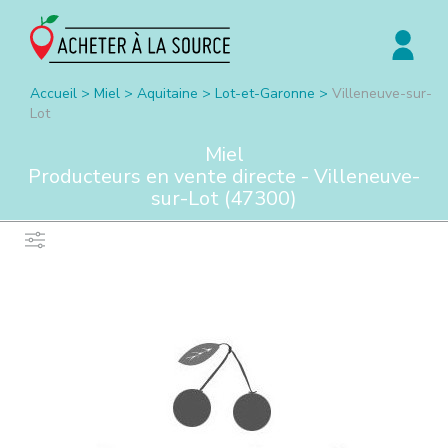
Accueil
>
Miel
>
Aquitaine
>
Lot-et-Garonne
>
Villeneuve-sur-
Lot
Miel
Producteurs en vente directe -
Villeneuve-
sur-Lot
(
47300
)