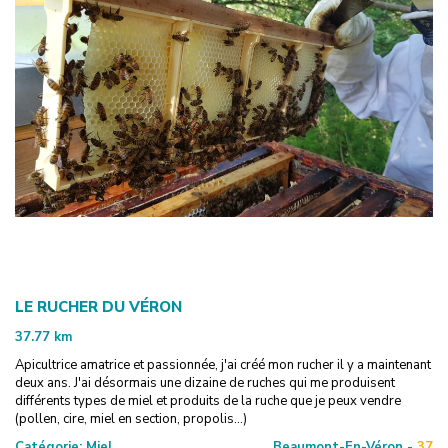
LE RUCHER DU VÉRON
37.77
km
Apicultrice amatrice et passionnée, j'ai créé mon rucher il y a maintenant
deux ans. J'ai désormais une dizaine de ruches qui me produisent
différents types de miel et produits de la ruche que je peux vendre
(pollen, cire, miel en section, propolis...)
Catégorie:
Miel
Beaumont-En-Véron -
37