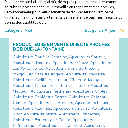
Passionnée par l'abeille j'ai décidé depuis peu de m'installer comme
apicultrice professionnelle. Je travaille en respectant mes abeilles,
l'environnement pour leur permettre de trouver leur nourriture de
limiter au maximum les traitements. Je ne mélange pas mes miels ce qui
donne des subtilités da...
Catégorie:
Miel
Baugé-En-Anjou -
49
PRODUCTEURS EN VENTE DIRECTE PROCHES
DE
DOUÉ-LA-FONTAINE
Apiculteurs
Doué-la-Fontaine
,
Apiculteurs
Saumur
,
Apiculteurs
Thouars
,
Apiculteurs
Trélazé
,
Apiculteurs
Les Ponts-de-Cé
,
Apiculteurs
Saint-Barthélemy-
d'Anjou
,
Apiculteurs
Angers
,
Apiculteurs
Bressuire
,
Apiculteurs
Avrillé
,
Apiculteurs
Chemillé-Melay
,
Apiculteurs
Chinon
,
Apiculteurs
La Flèche
,
Apiculteurs
Mauléon
,
Apiculteurs
Parthenay
,
Apiculteurs
Cholet
,
Apiculteurs
Sablé-sur-Sarthe
,
Apiculteurs
Château-
Gontier
,
Apiculteurs
Les Herbiers
,
Apiculteurs
Poitiers
,
Apiculteurs
Allonnes
,
Apiculteurs
Ancenis
,
Apiculteurs
Niort
,
Apiculteurs
Monts
,
Apiculteurs
Fondettes
,
Apiculteurs
Fontenay-le-Comte
,
Apiculteurs
Châtellerault
,
Apiculteurs
Ballan-Miré
,
Apiculteurs