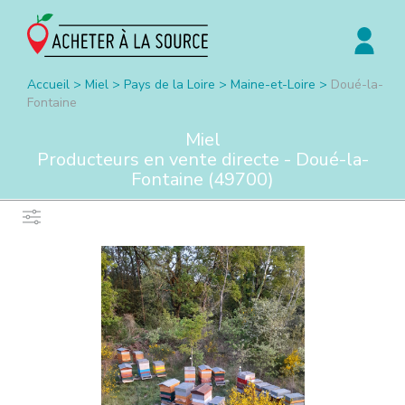
Accueil
>
Miel
>
Pays de la Loire
>
Maine-et-Loire
>
Doué-la-
Fontaine
Miel
Producteurs en vente directe -
Doué-la-
Fontaine
(
49700
)