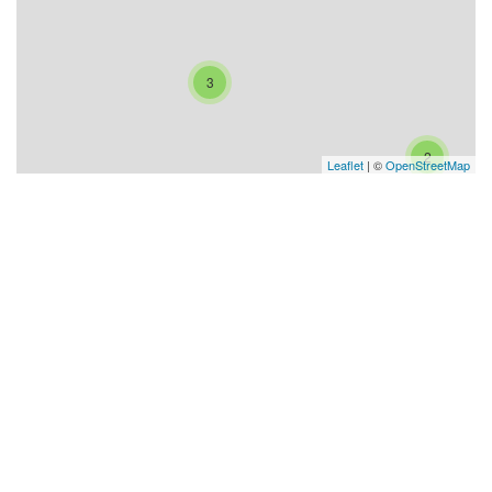
3
2
Leaflet
| ©
OpenStreetMap