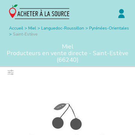
Accueil
>
Miel
>
Languedoc-Roussillon
>
Pyrénées-Orientales
>
Saint-Estève
Miel
Producteurs en vente directe -
Saint-Estève
(
66240
)