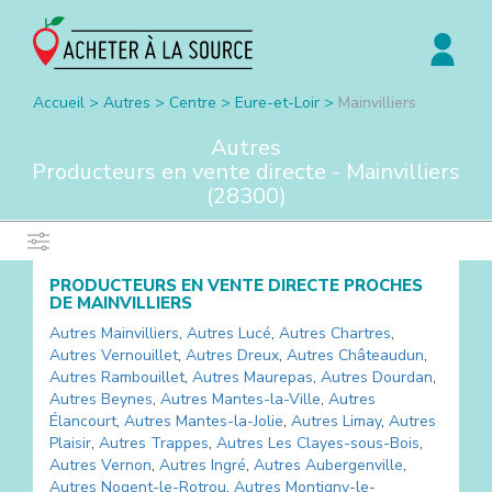
Accueil
>
Autres
>
Centre
>
Eure-et-Loir
>
Mainvilliers
Autres
Producteurs en vente directe -
Mainvilliers
(
28300
)
PRODUCTEURS EN VENTE DIRECTE PROCHES
DE
MAINVILLIERS
Autres
Mainvilliers
,
Autres
Lucé
,
Autres
Chartres
,
Autres
Vernouillet
,
Autres
Dreux
,
Autres
Châteaudun
,
Autres
Rambouillet
,
Autres
Maurepas
,
Autres
Dourdan
,
Autres
Beynes
,
Autres
Mantes-la-Ville
,
Autres
Élancourt
,
Autres
Mantes-la-Jolie
,
Autres
Limay
,
Autres
Plaisir
,
Autres
Trappes
,
Autres
Les Clayes-sous-Bois
,
Autres
Vernon
,
Autres
Ingré
,
Autres
Aubergenville
,
Autres
Nogent-le-Rotrou
,
Autres
Montigny-le-