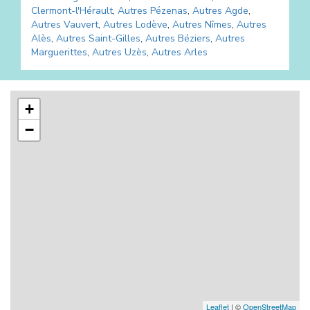
Clermont-l'Hérault
,
Autres
Pézenas
,
Autres
Agde
,
Autres
Vauvert
,
Autres
Lodève
,
Autres
Nîmes
,
Autres
Alès
,
Autres
Saint-Gilles
,
Autres
Béziers
,
Autres
Marguerittes
,
Autres
Uzès
,
Autres
Arles
+
−
Leaflet
| ©
OpenStreetMap