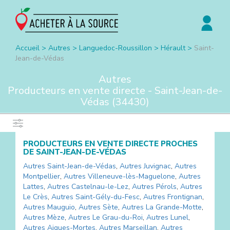
Accueil
>
Autres
>
Languedoc-Roussillon
>
Hérault
>
Saint-
Jean-de-Védas
Autres
Producteurs en vente directe -
Saint-Jean-de-
Védas
(
34430
)
PRODUCTEURS EN VENTE DIRECTE PROCHES
DE
SAINT-JEAN-DE-VÉDAS
Autres
Saint-Jean-de-Védas
,
Autres
Juvignac
,
Autres
Montpellier
,
Autres
Villeneuve-lès-Maguelone
,
Autres
Lattes
,
Autres
Castelnau-le-Lez
,
Autres
Pérols
,
Autres
Le Crès
,
Autres
Saint-Gély-du-Fesc
,
Autres
Frontignan
,
Autres
Mauguio
,
Autres
Sète
,
Autres
La Grande-Motte
,
Autres
Mèze
,
Autres
Le Grau-du-Roi
,
Autres
Lunel
,
Autres
Aigues-Mortes
,
Autres
Marseillan
,
Autres