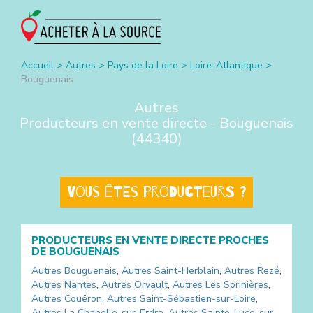
Accueil
>
Autres
>
Pays de la Loire
>
Loire-Atlantique
>
Bouguenais
Autres
Producteurs en vente directe -
Bouguenais
(
44340
)
Vous êtes producteurs ?
PRODUCTEURS EN VENTE DIRECTE PROCHES
DE
BOUGUENAIS
Autres
Bouguenais
,
Autres
Saint-Herblain
,
Autres
Rezé
,
Autres
Nantes
,
Autres
Orvault
,
Autres
Les Sorinières
,
Autres
Couëron
,
Autres
Saint-Sébastien-sur-Loire
,
Autres
La Chapelle-sur-Erdre
,
Autres
Sainte-Luce-sur-