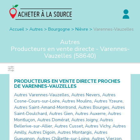
Accueil
>
Autres
>
Bourgogne
>
Nièvre
>
Varennes-Vauzelles
Autres
Producteurs en vente directe -
Varennes-
Vauzelles
(
58640
)
PRODUCTEURS EN VENTE DIRECTE PROCHES
DE
VARENNES-VAUZELLES
Autres
Varennes-Vauzelles
,
Autres
Nevers
,
Autres
Cosne-Cours-sur-Loire
,
Autres
Moulins
,
Autres
Yzeure
,
Autres
Saint-Amand-Montrond
,
Autres
Bourges
,
Autres
Saint-Doulchard
,
Autres
Gien
,
Autres
Auxerre
,
Autres
Montluçon
,
Autres
Domérat
,
Autres
Joigny
,
Autres
Bellerive-sur-Allier
,
Autres
Cusset
,
Autres
Vichy
,
Autres
Amilly
,
Autres
Digoin
,
Autres
Montargis
,
Autres
Gueugnon
,
Autres
Châlette-sur-Loing
,
Autres
Vierzon
,