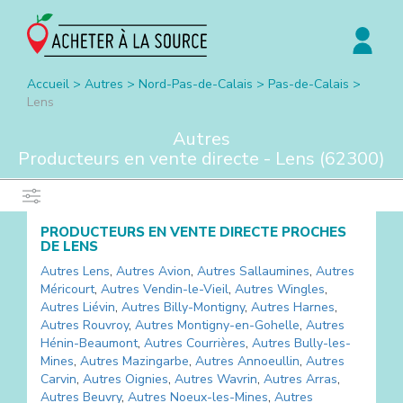
Accueil
>
Autres
>
Nord-Pas-de-Calais
>
Pas-de-Calais
>
Lens
Autres
Producteurs en vente directe -
Lens
(
62300
)
PRODUCTEURS EN VENTE DIRECTE PROCHES
DE
LENS
Autres
Lens
,
Autres
Avion
,
Autres
Sallaumines
,
Autres
Méricourt
,
Autres
Vendin-le-Vieil
,
Autres
Wingles
,
Autres
Liévin
,
Autres
Billy-Montigny
,
Autres
Harnes
,
Autres
Rouvroy
,
Autres
Montigny-en-Gohelle
,
Autres
Hénin-Beaumont
,
Autres
Courrières
,
Autres
Bully-les-
Mines
,
Autres
Mazingarbe
,
Autres
Annoeullin
,
Autres
Carvin
,
Autres
Oignies
,
Autres
Wavrin
,
Autres
Arras
,
Autres
Beuvry
,
Autres
Noeux-les-Mines
,
Autres