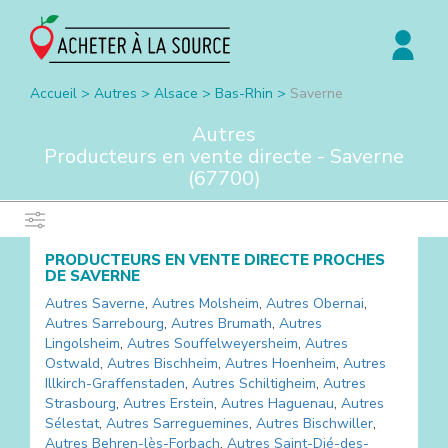
Accueil
>
Autres
>
Alsace
>
Bas-Rhin
>
Saverne
Autres
Producteurs en vente directe -
Saverne
(
67700
)
PRODUCTEURS EN VENTE DIRECTE PROCHES
DE
SAVERNE
Autres
Saverne
,
Autres
Molsheim
,
Autres
Obernai
,
Autres
Sarrebourg
,
Autres
Brumath
,
Autres
Lingolsheim
,
Autres
Souffelweyersheim
,
Autres
Ostwald
,
Autres
Bischheim
,
Autres
Hoenheim
,
Autres
Illkirch-Graffenstaden
,
Autres
Schiltigheim
,
Autres
Strasbourg
,
Autres
Erstein
,
Autres
Haguenau
,
Autres
Sélestat
,
Autres
Sarreguemines
,
Autres
Bischwiller
,
Autres
Behren-lès-Forbach
,
Autres
Saint-Dié-des-