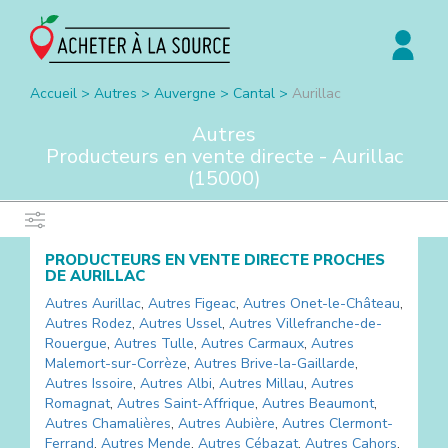
Accueil
>
Autres
>
Auvergne
>
Cantal
>
Aurillac
Autres
Producteurs en vente directe -
Aurillac
(
15000
)
PRODUCTEURS EN VENTE DIRECTE PROCHES
DE
AURILLAC
Autres
Aurillac
,
Autres
Figeac
,
Autres
Onet-le-Château
,
Autres
Rodez
,
Autres
Ussel
,
Autres
Villefranche-de-
Rouergue
,
Autres
Tulle
,
Autres
Carmaux
,
Autres
Malemort-sur-Corrèze
,
Autres
Brive-la-Gaillarde
,
Autres
Issoire
,
Autres
Albi
,
Autres
Millau
,
Autres
Romagnat
,
Autres
Saint-Affrique
,
Autres
Beaumont
,
Autres
Chamalières
,
Autres
Aubière
,
Autres
Clermont-
Ferrand
,
Autres
Mende
,
Autres
Cébazat
,
Autres
Cahors
,